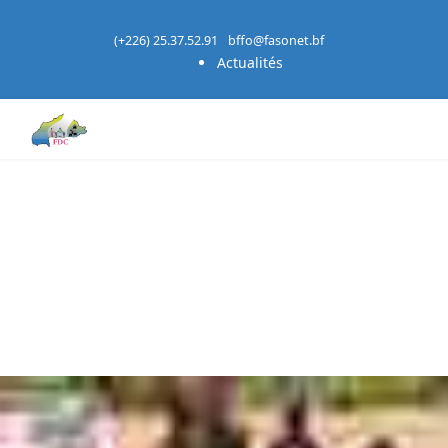
(+226) 25.37.52.91
bffo@fasonet.bf
Actualités